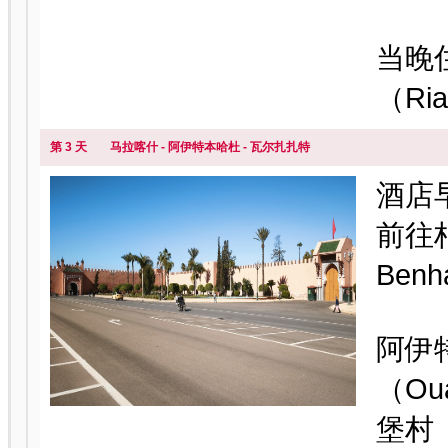
当晚
（Ri
第 3 天
马拉喀什 - 阿伊特本哈杜 - 瓦尔扎扎特
酒店
前往
Ben
阿伊
（Ou
堡村