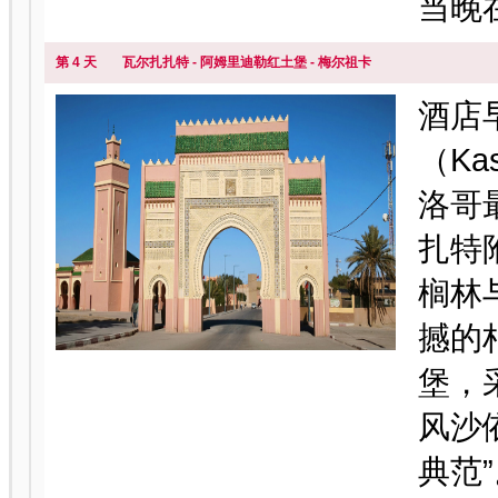
当晚
第 4 天
瓦尔扎扎特 - 阿姆里迪勒红土堡 - 梅尔祖卡
酒店
（Ka
洛哥
扎特附
榈林
撼的
堡，
风沙
典范