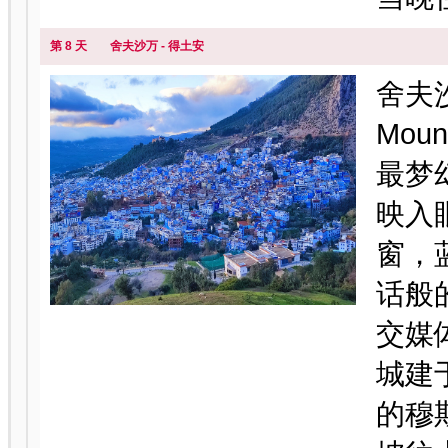
第 8 天
舍夫沙万 - 得土安
舍夫
Mou
最梦
映入
窗，
话般
交媒
城建
的穆