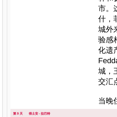
市。
什，
城外
验感
化遗产
Fe
城，
交汇
当晚
第 9 天
得土安 - 拉巴特