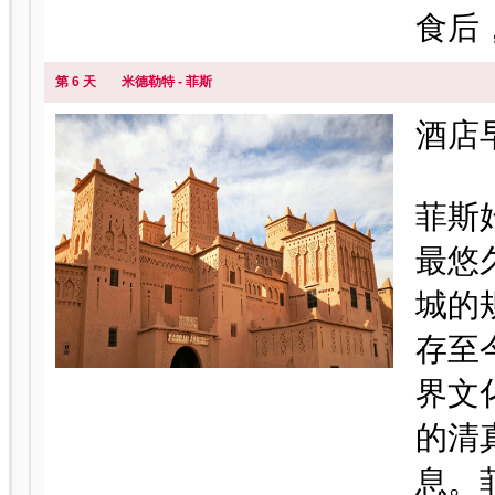
食后
第 6 天
米德勒特 - 菲斯
酒店
菲斯
最悠
城的
存至
界文
的清
息。