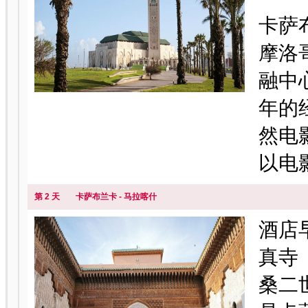
卡萨布
摩洛
融中
年的
然电
以电影
第 2 天
卡萨布兰卡 - 马拉喀什
酒店
真寺（
桑二