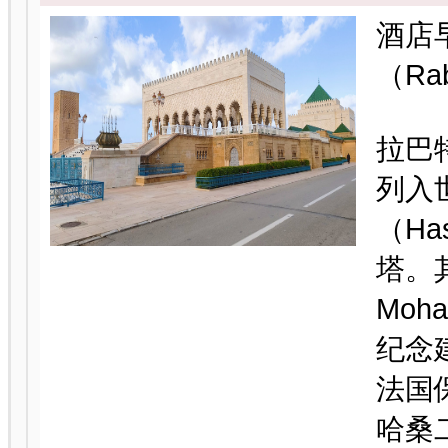
酒店
（Ra
拉巴
列入
（Ha
塔。其
Mo
纪念
法国
哈桑