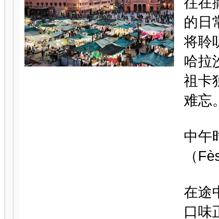
往在
的日
将聆
哈拉
祖卡
难忘
中午
（F
在途
口味