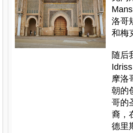
Ma
洛哥
和梅
随后
Id
摩洛
朝的创
哥的
裔，
德里