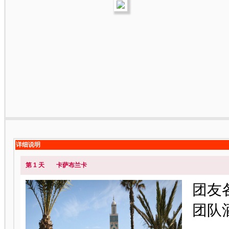
详细说明
第 1 天
卡萨布兰卡
团友各
团队