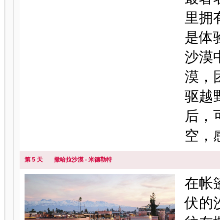
里拥
是体
沙漠
漠，
驱越
后，
空，
第 5 天
撒哈拉沙漠 - 米德勒特
在帐
伏的