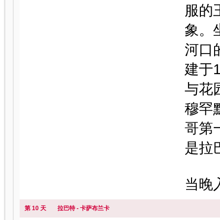
服的
象。坐
河口的
建于
与花
穆罕默
哥第
是拉
当晚
第 10 天
拉巴特 - 卡萨布兰卡