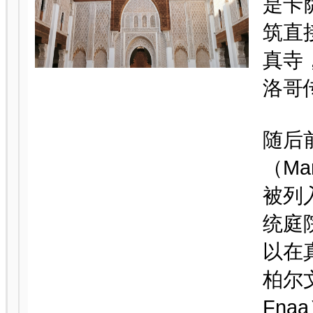
是卡
筑直
真寺
洛哥
随后
（Ma
被列
统庭
以在
柏尔文
Fn