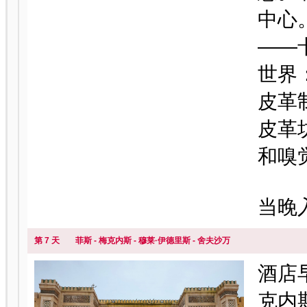
中心
——
世界
皮革
皮革
和嗅
当晚
第 7 天
菲斯 - 梅克内斯 - 穆莱·伊德里斯 - 舍夫沙万
酒店
克内